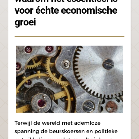
voor échte economische 
groei
Terwijl de wereld met ademloze 
spanning de beurskoersen en politieke 